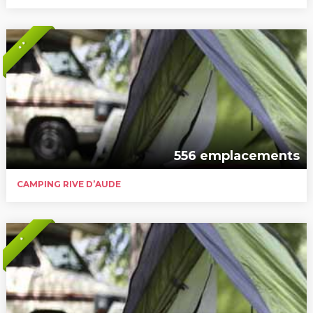
* *
556 emplacements
CAMPING RIVE D’AUDE
*