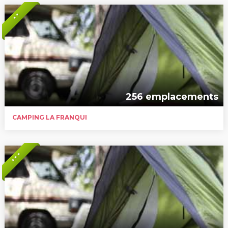
* *
256 emplacements
CAMPING LA FRANQUI
* * *