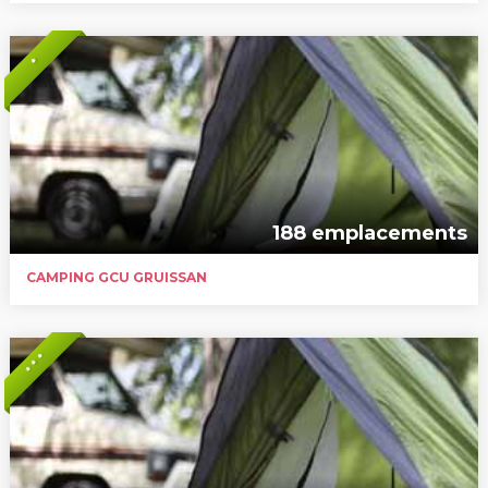
*
188 emplacements
CAMPING GCU GRUISSAN
* * *