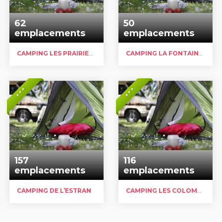
62
50
emplacements
emplacements
CAMPING LES PRAIRIES DE LA COLME
CAMPING LA FONTAINE DE L’ERMITAGE
* * *
* * *
157
116
emplacements
emplacements
CAMPING DE L’ESTRAN
CAMPING LES COLOMBES