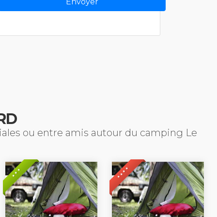
RD
liales ou entre amis autour du camping Le
* * * *
* * *