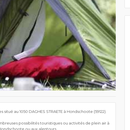
s situé au 1050 DAGHES STRAETE à Hondschoote (59122).
reuses possibilités touristiques ou activités de plein air à
r Hondschoote ou aux alentours