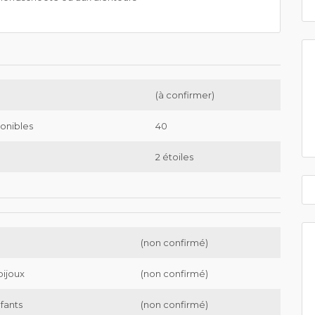
(à confirmer)
onibles
40
2 étoiles
(non confirmé)
bijoux
(non confirmé)
nfants
(non confirmé)