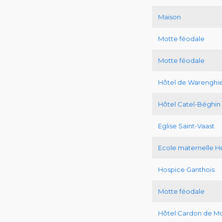
Maison
Motte féodale
Motte féodale
Hôtel de Warenghie
Hôtel Catel-Béghin
Eglise Saint-Vaast
Ecole maternelle He
Hospice Ganthois
Motte féodale
Hôtel Cardon de Mo