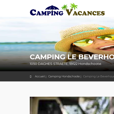
CAMPING LE BEVERHO
1050 DAGHES STRAETE, 59122 Hondschoote.
Accueil
Camping Hondschoote
Camping Le Beverhou