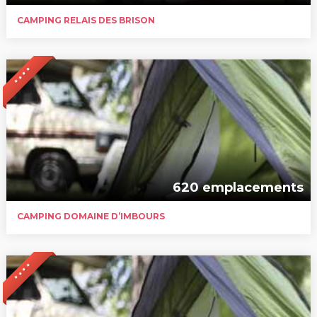
CAMPING RELAIS DES BRISON
* * * *
620 emplacements
CAMPING DOMAINE D’IMBOURS
* * * *