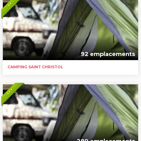
* *
92 emplacements
CAMPING SAINT CHRISTOL
* * *