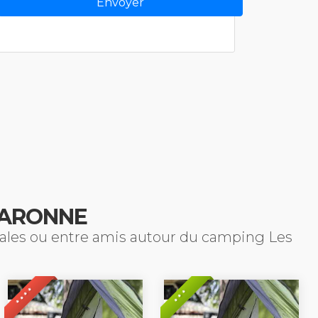
GARONNE
liales ou entre amis autour du camping Les
* * * *
* * *