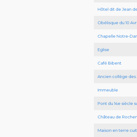
Hôtel dit de Jean 
Obélisque du 10 Avri
Chapelle Notre-Da
Eglise
Café Bibent
Ancien collège des 
Immeuble
Pont du 14e siècle s
Château de Roche
Maison en terre cui