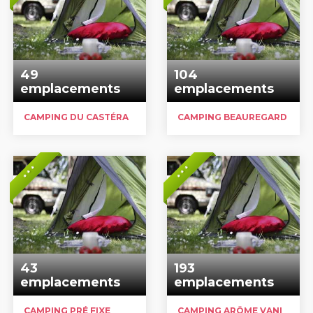
49
104
emplacements
emplacements
CAMPING DU CASTÉRA
CAMPING BEAUREGARD
* * *
* * *
43
193
emplacements
emplacements
CAMPING PRÉ FIXE
CAMPING ARÔME VANILLE