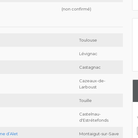
(non confirmé)
Toulouse
e
Lévignac
Castagnac
Cazeaux-de-
Larboust
Touille
Castelnau-
d'Estrétefonds
me d’Alet
Montaigut-sur-Save