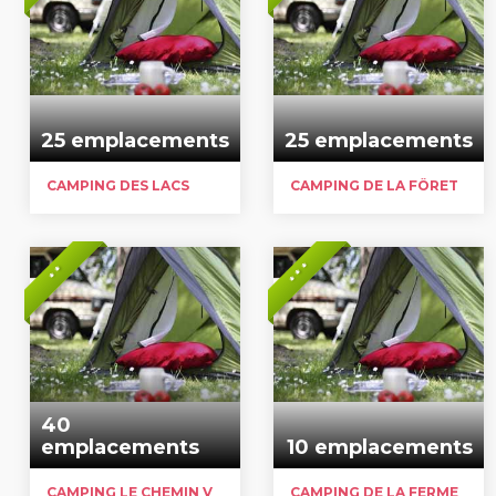
25 emplacements
25 emplacements
CAMPING DES LACS
CAMPING DE LA FÔRET
* * *
* *
40
emplacements
10 emplacements
CAMPING LE CHEMIN VERT
CAMPING DE LA FERME DU TUILLIÉ