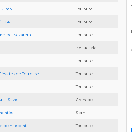
de Ulmo
Toulouse
l 1814
Toulouse
me-de-Nazareth
Toulouse
Beauchalot
Toulouse
Jésuites de Toulouse
Toulouse
Toulouse
ur la Save
Grenade
montès
Seilh
te de Virebent
Toulouse