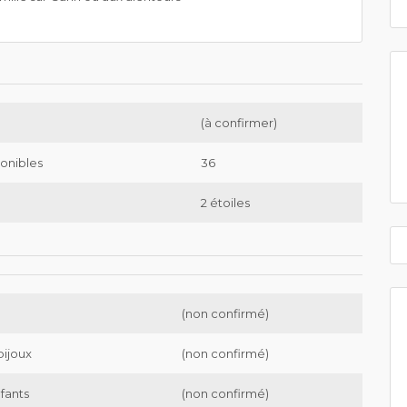
(à confirmer)
onibles
36
2 étoiles
(non confirmé)
bijoux
(non confirmé)
nfants
(non confirmé)