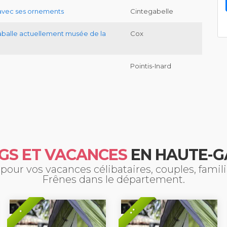
avec ses ornements
Cintegabelle
aballe actuellement musée de la
Cox
Pointis-Inard
GS ET VACANCES
EN HAUTE-
our vos vacances célibataires, couples, fami
Frênes dans le département.
* *
*