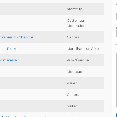
Montcuq
Castelnau-
Montratier
 cuvier du Chapître
Cahors
int-Pierre
Marcilhac-sur-Célé
 cimetière
Puy-l'Évêque
Montcuq
Assier
Cahors
Saillac