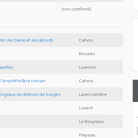
(non confirmé)
Arc de Diane et ses abords
Cahors
Bouziès
aselles
Livernon
 l’amphithéâtre romain
Cahors
ologique du dolmen de Surgès
Lavercantière
Luzech
Le Bouyssou
Prayssac