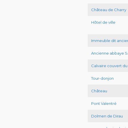
Château de Charry
Hôtel de ville
Immeuble dit ancien
Ancienne abbaye Sa
Calvaire couvert du
Tour-donjon
Château
Pont Valentré
Dolmen de Dirau