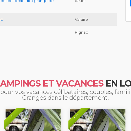
du 16e siècle dit « grange de
Assier
ac
Varaire
Rignac
AMPINGS ET VACANCES
EN L
our vos vacances célibataires, couples, fami
Granges dans le département.
* * *
*