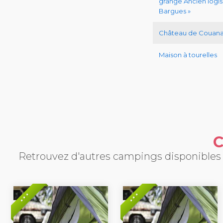
grange Ancien logis 
Bargues »
Château de Couan
Maison à tourelles
C
Retrouvez d'autres campings disponibles p
* * *
* * *