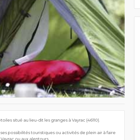
les situé au lieu-dit les granges à Vayrac (46110).
s possibilités touristiques ou activités de plein air à faire
r Vayrac ou aux alentours