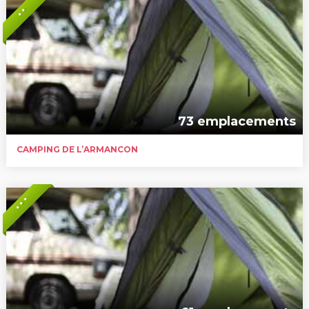
* *
73 emplacements
CAMPING DE L’ARMANCON
* * *