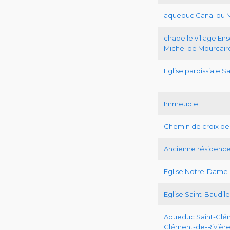
aqueduc Canal du M
chapelle village Ense
Michel de Mourcair
Eglise paroissiale S
Immeuble
Chemin de croix d
Ancienne résidence
Eglise Notre-Dame 
Eglise Saint-Baudile
Aqueduc Saint-Clé
Clément-de-Rivière