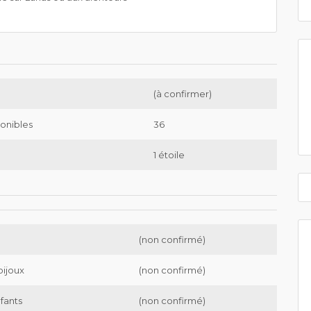
(à confirmer)
onibles
36
1 étoile
(non confirmé)
bijoux
(non confirmé)
nfants
(non confirmé)