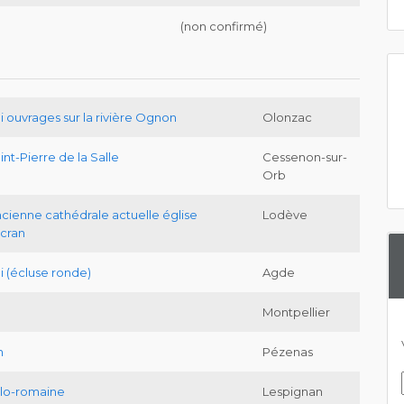
(non confirmé)
i ouvrages sur la rivière Ognon
Olonzac
int-Pierre de la Salle
Cessenon-sur-
Orb
ncienne cathédrale actuelle église
Lodève
lcran
i (écluse ronde)
Agde
Montpellier
n
Pézenas
allo-romaine
Lespignan