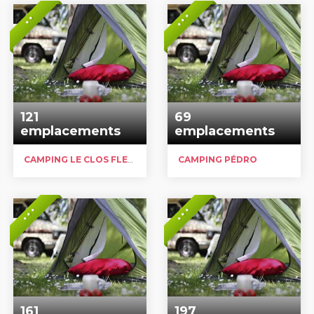
* * *
* *
121
69
emplacements
emplacements
CAMPING LE CLOS FLEURI
CAMPING PÉDRO
* * *
* * *
161
197