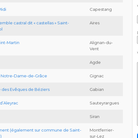
idi
Capestang
mble castral dit « castellas » Saint-
Aires
ol
aint-Martin
Alignan-du-
Vent
Agde
e Notre-Dame-de-Grâce
Gignac
 des Evêques de Béziers
Gabian
d’Aleyrac
Sauteyrargues
Siran
ment (également sur commune de Saint-
Montferrier-
)
sur-Lez