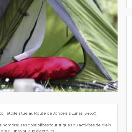
 étoile situé au Route de Joncels à Lunas (34650).
e nombreuses possibilités touristiques ou activités de plein
ille sur Lunas ou aux alentours