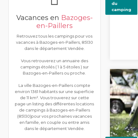
du
camping
Vacances en
Bazoges-
en-Paillers
Retrouvez tous les campings pour vos
vacances à Bazoges-en-Paillers, 85130
dans le département Vendée.
Vous retrouverez un annuaire des
campings étoilés ( 1 à 5 étoiles ) sur
Bazoges-en-Paillers ou proche.
La ville Bazoges-en-Paillers compte
environ 1361 habitants sur une superficie
de 11 km². Vous trouverez sur cette
page un listing des différentes locations
de campings à Bazoges-en-Paillers
(85130)pour vos prochaines vacances
en famille, en couple ou entre amis
dans le département Vendée.