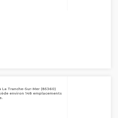
à La Tranche-Sur-Mer (85360)
ossède environ 148 emplacements
e.