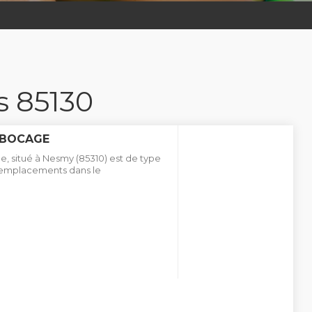
s 85130
 BOCAGE
, situé à Nesmy (85310) est de type
9 emplacements dans le