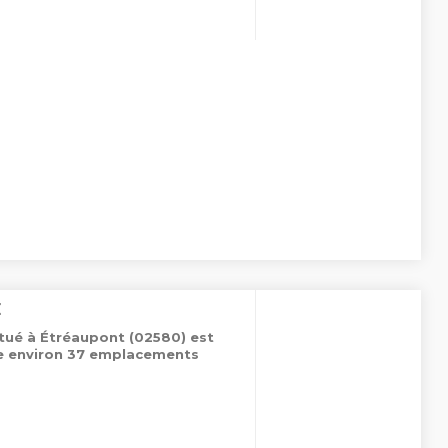
E
itué à Étréaupont (02580) est
de environ 37 emplacements