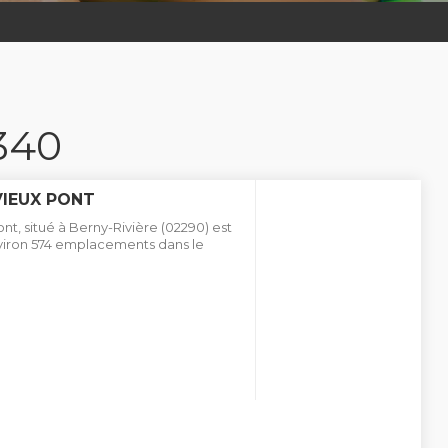
340
VIEUX PONT
t, situé à Berny-Rivière (02290) est
nviron 574 emplacements dans le