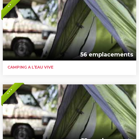
* *
56 emplacements
CAMPING A L’EAU VIVE
* * *