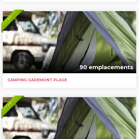
* *
90 emplacements
CAMPING GADEMONT PLAGE
* *