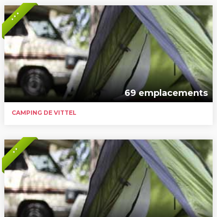
* * *
69 emplacements
CAMPING DE VITTEL
* *