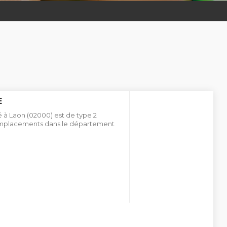
E
 à Laon (02000) est de type 2
 emplacements dans le département