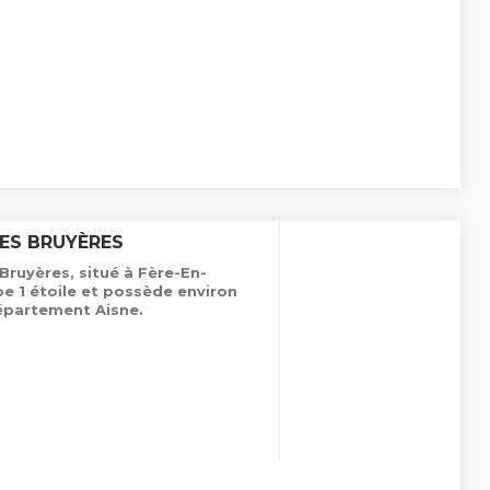
LES BRUYÈRES
Bruyères, situé à Fère-En-
pe 1 étoile et possède environ
épartement Aisne.