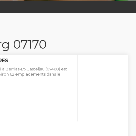
g 07170
RES
 à Berrias-Et-Casteljau (07460) est
nviron 62 emplacements dans le