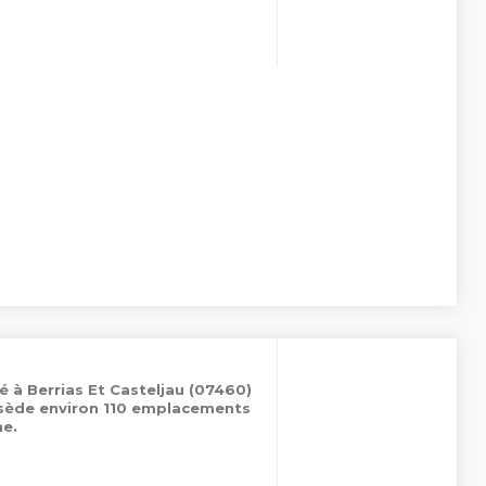
é à Berrias Et Casteljau (07460)
ssède environ 110 emplacements
e.