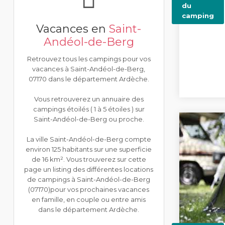
du
camping
Vacances en
Saint-
Andéol-de-Berg
Retrouvez tous les campings pour vos
vacances à Saint-Andéol-de-Berg,
07170 dans le département Ardèche.
Vous retrouverez un annuaire des
campings étoilés ( 1 à 5 étoiles ) sur
Saint-Andéol-de-Berg ou proche.
La ville Saint-Andéol-de-Berg compte
environ 125 habitants sur une superficie
de 16 km². Vous trouverez sur cette
page un listing des différentes locations
de campings à Saint-Andéol-de-Berg
(07170)pour vos prochaines vacances
en famille, en couple ou entre amis
dans le département Ardèche.