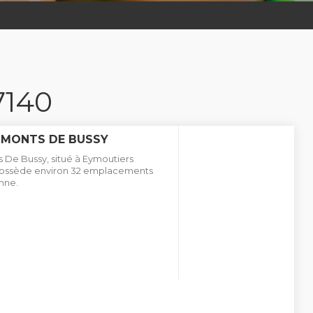
7140
 MONTS DE BUSSY
De Bussy, situé à Eymoutiers
t possède environ 32 emplacements
nne.