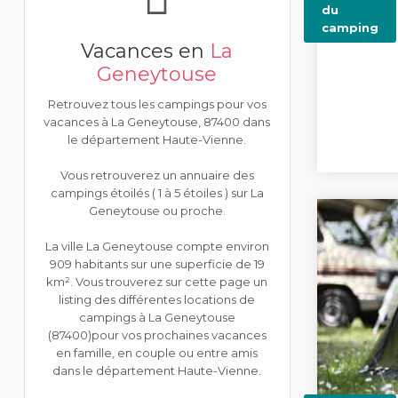
du
camping
Vacances en
La
Geneytouse
Retrouvez tous les campings pour vos
vacances à La Geneytouse, 87400 dans
le département Haute-Vienne.
Vous retrouverez un annuaire des
campings étoilés ( 1 à 5 étoiles ) sur La
Geneytouse ou proche.
La ville La Geneytouse compte environ
909 habitants sur une superficie de 19
km². Vous trouverez sur cette page un
listing des différentes locations de
campings à La Geneytouse
(87400)pour vos prochaines vacances
en famille, en couple ou entre amis
dans le département Haute-Vienne.