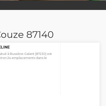
Couze 87140
LINE
tué à Bussière-Galant (87230) est
nviron 24 emplacements dans le