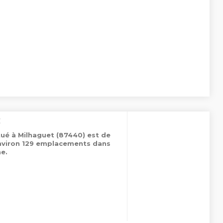
C
tué à Milhaguet (87440) est de
environ 129 emplacements dans
e.