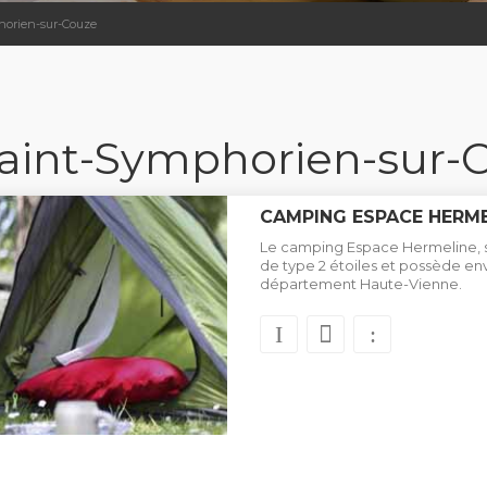
orien-sur-Couze
int-Symphorien-sur-
CAMPING ESPACE HERME
Le camping Espace Hermeline, si
de type 2 étoiles et possède e
département Haute-Vienne.