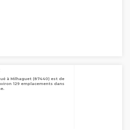
C
tué à Milhaguet (87440) est de
environ 129 emplacements dans
e.