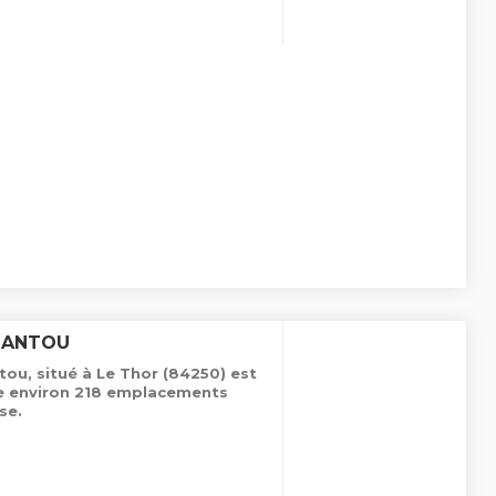
JANTOU
u, situé à Le Thor (84250) est
de environ 218 emplacements
se.