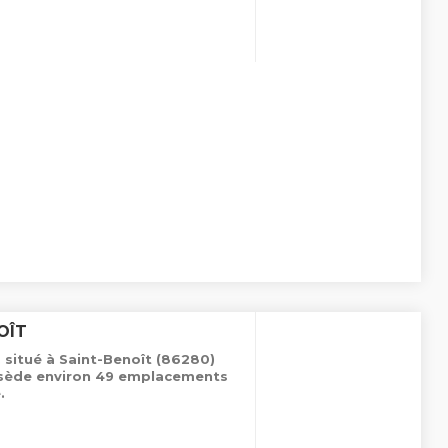
OÎT
 situé à Saint-Benoît (86280)
ossède environ 49 emplacements
.