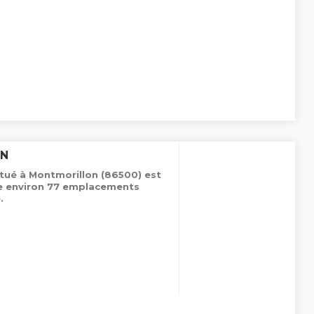
ON
itué à Montmorillon (86500) est
de environ 77 emplacements
.