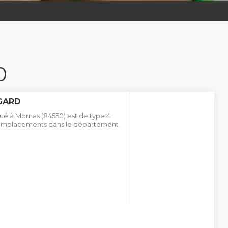
0
GARD
ué à Mornas (84550) est de type 4
6 emplacements dans le département