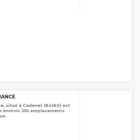
RANCE
e, situé à Cadenet (84160) est
de environ 255 emplacements
se.